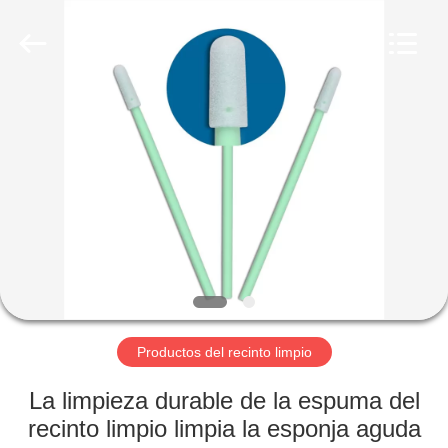
2025
Shenzhen
Delixin
Co.,Ltd.
All
Rights
Reserved.
HOGAR
PRODUCTOS
SOBRE
NOSOTROS
VIAJE
DE
Productos del recinto limpio
LA
La limpieza durable de la espuma del
FÁBRICA
recinto limpio limpia la esponja aguda