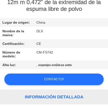
12m m 0,472" de la extremidad de la
espuma libre de polvo
CONTROL
DE
Lugar de origen:
China
CALIDAD
Nombre de la
DLX
marca:
ÉNTRENOS
Certificación:
CE
EN
Número de
CM-FS742
CONTACTO
modelo:
CON
Alta luz:
,
esponjas estáticas antis
NOTICIAS
CONTACTO!
PIDA
INFORMACIÓN DETALLADA
UNA