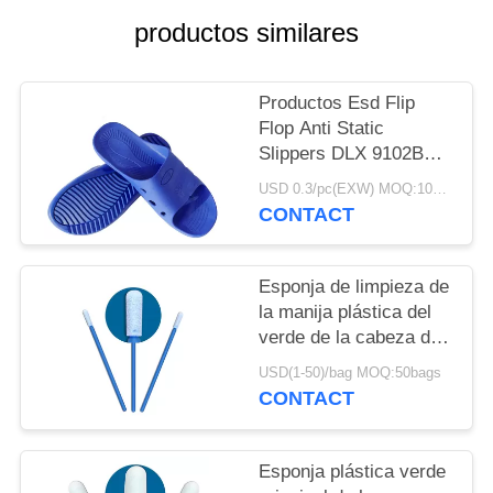
CITA
productos similares
MAPA
Productos Esd Flip
DEL
Flop Anti Static
SITIO
Slippers DLX 9102B
del recinto limpio del
USD 0.3/pc(EXW) MOQ:100Pairs
Pvc/del Spu
CONTACT
PRIVACY
POLICY
Esponja de limpieza de
la manija plástica del
verde de la cabeza de
la esponja del recinto
USD(1-50)/bag MOQ:50bags
limpio para el teclado
CONTACT
Esponja plástica verde