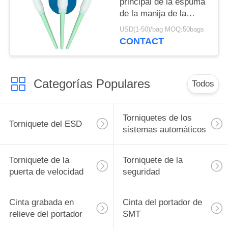
principal de la espuma
de la manija de la
esponja del Esd de los
USD(1-50)/bag MOQ:50bags
productos del recinto
CONTACT
limpio del polipropileno
Categorías Populares
Todos
Torniquetes de los
Torniquete del ESD
sistemas automáticos
Torniquete de la
Torniquete de la
puerta de velocidad
seguridad
Cinta grabada en
Cinta del portador de
relieve del portador
SMT