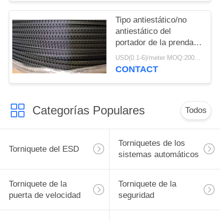
del portador
Tipo antiestático/no
antiestático del
portador de la prenda
impermeable grabada
USD(0.1-6)/meter MOQ:2000 metros
en relieve negra de la
CONTACT
cinta
Categorías Populares
Todos
Torniquetes de los
Torniquete del ESD
sistemas automáticos
Torniquete de la
Torniquete de la
puerta de velocidad
seguridad