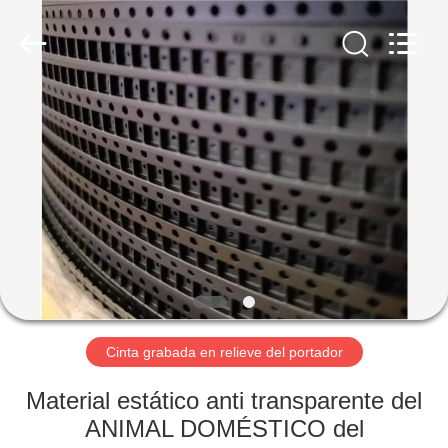
2026
Shenzhen
Delixin
Co.,Ltd.
All
Rights
Reserved.
HOGAR
PRODUCTOS
SOBRE
NOSOTROS
VIAJE
DE
Cinta grabada en relieve del portador
LA
Material estático anti transparente del
FÁBRICA
ANIMAL DOMÉSTICO del