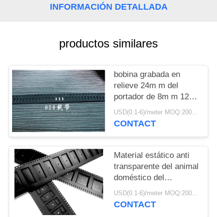
CITA
INFORMACIÓN DETALLADA
MAPA
productos similares
DEL
SITIO
bobina grabada en
relieve 24m m del
PRIVACY
portador de 8m m 12m
m para la cinta del
POLICY
USD(0.1-6)/meter MOQ:2000 metros
bolsillo de la
CONTACT
retransmisión del poder
Material estático anti
transparente del animal
doméstico del
picosegundo de la PC
USD(0.1-6)/meter MOQ:2000 metros
de Smt de la cinta de la
CONTACT
cinta del paquete negro