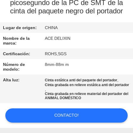
picosegundo de la PC de SMT de la
cinta del paquete negro del portador
CONTROL
DE
Lugar de origen:
CHINA
CALIDAD
Nombre de la
ACE DELIXIN
marca:
ÉNTRENOS
Certificación:
ROHS,SGS
EN
Número de
8mm-88m m
CONTACTO
modelo:
CON
Alta luz:
,
Cinta estática anti del paquete del portador
Cinta grabada en relieve estática anti del portador
,
Cinta grabada en relieve material del portador del
NOTICIAS
ANIMAL DOMÉSTICO
PIDA
CONTACTO!
UNA