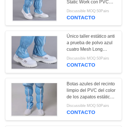
Static Work con PVC
56
Outsole
Discussible MOQ:50Pairs
CONTACTO
Productos del ESD
Único taller estático anti
a prueba de polvo azul
cuatro Mesh Long
Booties de los zapatos
Discussible MOQ:50Pairs
del Pvc
CONTACTO
13
Tela del ESD
Botas azules del recinto
limpio del PVC del color
de los zapatos estáticos
antis de cuero de la
Discussible MOQ:50Pairs
hebilla de la PU
CONTACTO
28