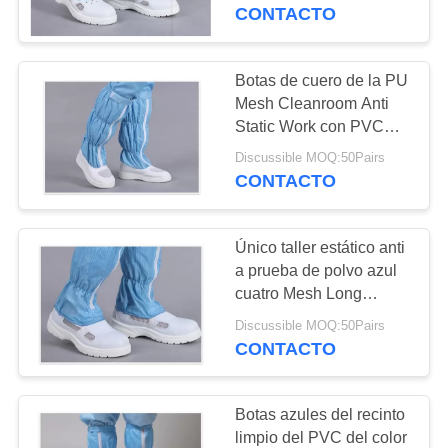
la industria de
CONTACTO
electrónica
CONTROL
DE
Botas de cuero de la PU
30
CALIDAD
Mesh Cleanroom Anti
Torniquete de la
Static Work con PVC
Outsole
puerta de velocidad
Discussible MOQ:50Pairs
ÉNTRENOS
CONTACTO
EN
CONTACTO
Único taller estático anti
CON
a prueba de polvo azul
cuatro Mesh Long
21
Booties de los zapatos
PIDA
Discussible MOQ:50Pairs
Torniquete de la
del Pvc
CONTACTO
UNA
seguridad
CITA
Botas azules del recinto
limpio del PVC del color