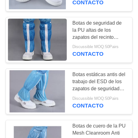
CONTACTO
33
Productos del
Botas de seguridad de
la PU altas de los
recinto limpio
zapatos del recinto
limpio estático anti del
Discussible MOQ:50Pairs
ESD
CONTACTO
Botas estáticas antis del
32
trabajo del ESD de los
zapatos de seguridad
Tubo del ESD
para el recinto limpio de
Discussible MOQ:50Pairs
la industria de
CONTACTO
electrónica
Botas de cuero de la PU
Mesh Cleanroom Anti