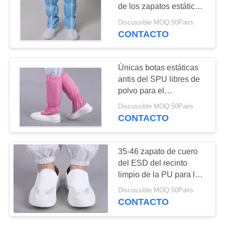
NOTICIAS
de los zapatos estáticos
antis de cuero de la
Discussible MOQ:50Pairs
hebilla de la PU
CONTACTO
35
Cinta grabada en
Únicas botas estáticas
relieve del portador
antis del SPU libres de
polvo para el
funcionamiento del sitio
Discussible MOQ:50Pairs
limpio
CONTACTO
31
35-46 zapato de cuero
Cinta del portador
del ESD del recinto
limpio de la PU para la
de SMT
fabricación de la comida
Discussible MOQ:50Pairs
CONTACTO