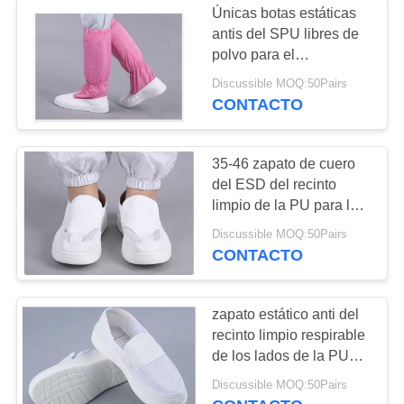
Únicas botas estáticas
antis del SPU libres de
Silla estática anti
polvo para el
funcionamiento del sitio
Discussible MOQ:50Pairs
limpio
CONTACTO
35-46 zapato de cuero
del ESD del recinto
limpio de la PU para la
fabricación de la comida
Discussible MOQ:50Pairs
CONTACTO
zapato estático anti del
recinto limpio respirable
de los lados de la PU
tres de 220m m
Discussible MOQ:50Pairs