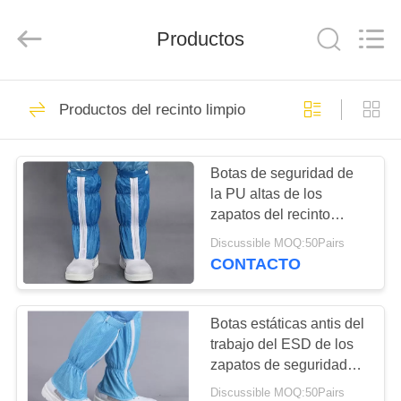
ESD
Proveedor.
Copyright
Productos
©
2020
-
2022
esd-
HOGAR
36
turnstile.com.
All
Productos del recinto limpio
Rights
Reserved.
Torniquete del ESD
PRODUCTOS
Botas de seguridad de
la PU altas de los
SOBRE
zapatos del recinto
NOSOTROS
limpio estático anti del
Discussible MOQ:50Pairs
ESD
CONTACTO
47
VIAJE
Torniquetes de los
DE
Botas estáticas antis del
trabajo del ESD de los
LA
sistemas
zapatos de seguridad
FÁBRICA
para el recinto limpio de
automáticos
Discussible MOQ:50Pairs