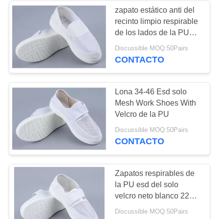
zapato estático anti del
recinto limpio respirable
16
de los lados de la PU
Envases seguros
tres de 220m m
Discussible MOQ:50Pairs
CONTACTO
del ESD
Lona 34-46 Esd solo
Mesh Work Shoes With
Velcro de la PU
23
Discussible MOQ:50Pairs
CONTACTO
Caja de
empaquetado de la
Zapatos respirables de
la PU esd del solo
ampolla
velcro neto blanco 220m
m
Discussible MOQ:50Pairs